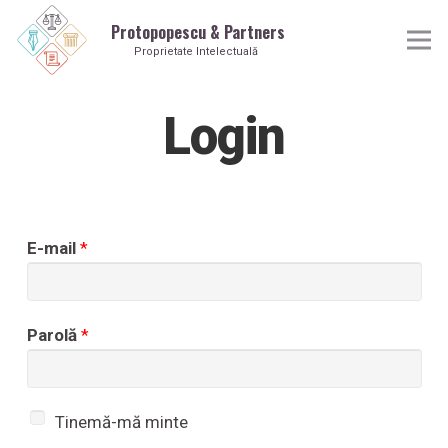
Protopopescu & Partners
Proprietate Intelectuală
Login
E-mail
*
P
Parolă
*
a
r
o
T
Tinemă-mă minte
l