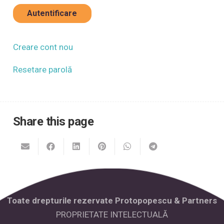
i
Acasă
ă
Autentificare
n
*
e
*
Cine suntem
m
Creare cont nou
ă
Ce oferim
Resetare parolă
-
m
Media
ă
m
Share this page
Articole
i
n
t
Contactează-ne
e
Toate drepturile rezervate Protopopescu & Partners
PROPRIETATE INTELECTUALĂ