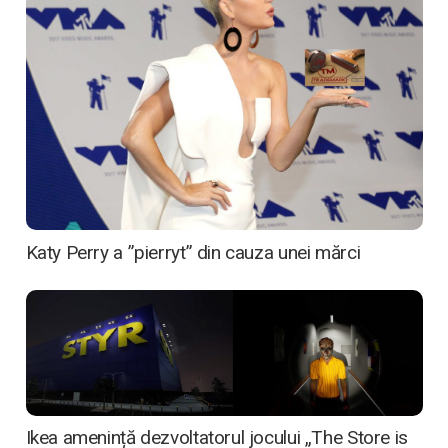
Katy Perry a ”pierryt” din cauza unei mărci
Ikea amenință dezvoltatorul jocului „The Store is