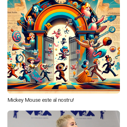
Cine suntem
Ce oferim
Media
Articole
Contactează-ne
Mickey Mouse este al nostru!