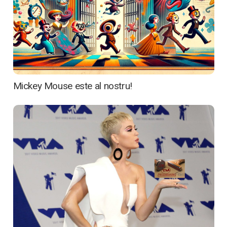
Ce oferim
Media
Articole
Mickey Mouse este al nostru!
Contactează-ne